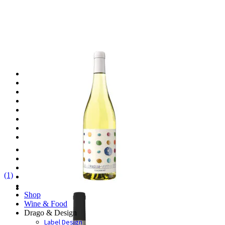
HOME
IL BORGO
LA CANTINA
DEGUSTAZIONI
VINI
SHOP
WINE & FOOD
DRAGO & DESIGN
Label Design
Home
Archirivolto design
Il Borgo
La cantina
(1)
Degustazioni
Vini
Shop
Wine & Food
Drago & Design
Label Design