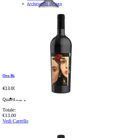
Archirivolto design
Oro Bianco
€
13.00
Quantità: 1
Totale:
€
13.00
Vedi Carrello